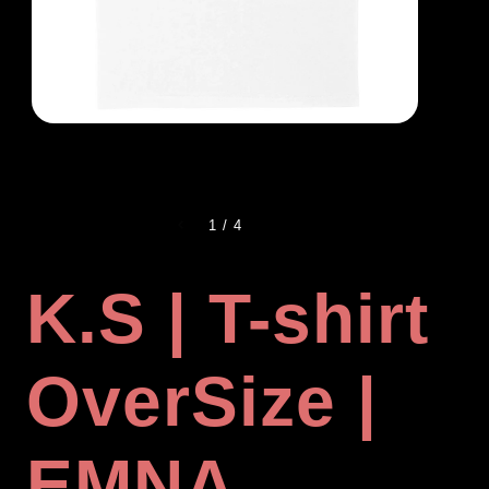
1
/
4
K.S | T-shirt
OverSize |
EMNA