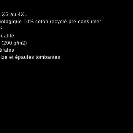
u XS au 4XL
iologique 10% coton recyclé pre-consumer
é
qualité
s (200 g/m2)
érales