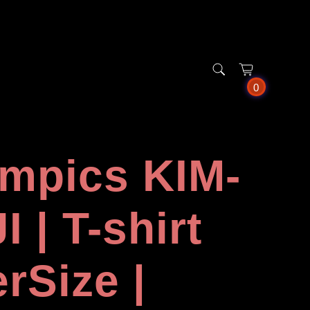
0
mpics KIM-
I | T-shirt
rSize |