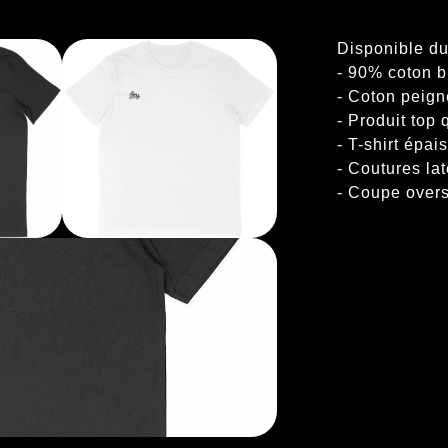
Disponible d
- 90% coton b
- Coton peign
- Produit top 
- T-shirt épai
- Coutures lat