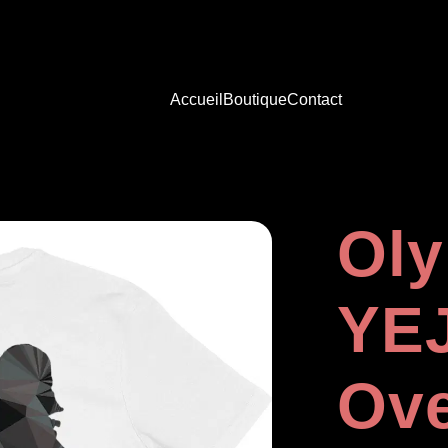
Accueil
Boutique
Contact
Oly
YEJ
Ove