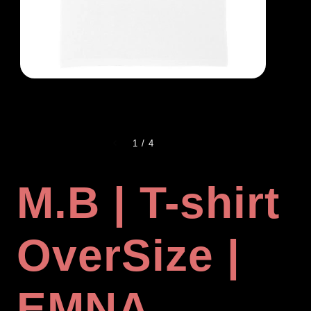
1
/
4
M.B | T-shirt
OverSize |
EMNA