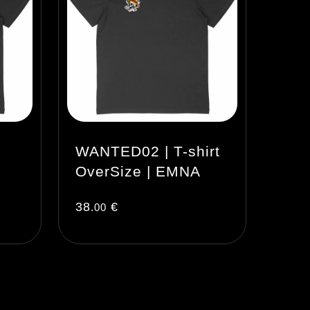
WANTED02 | T-shirt
OverSize | EMNA
38
€
.00