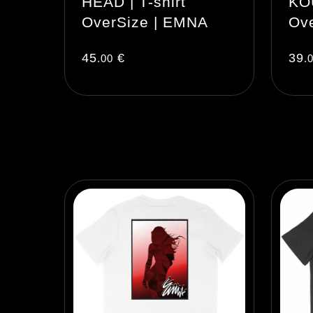
HEAD | T-shirt
KOU
OverSize | EMNA
Ov
45
€
39
.00
.