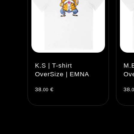
K.S | T-shirt
M.B
OverSize | EMNA
Ov
38
€
38
.00
.