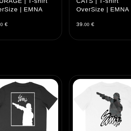
RAGE | T-shirt
CATS | T-shirt
erSize | EMNA
OverSize | EMNA
€
39
€
00
.00