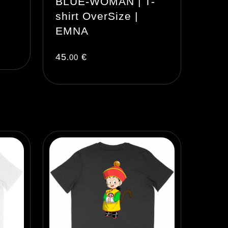
BLUE-WOMAN | T-
shirt OverSize |
EMNA
45
€
.00