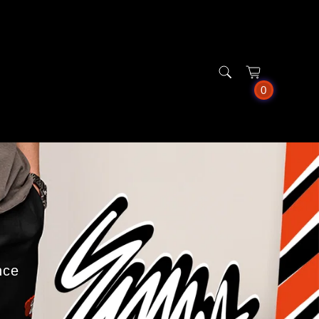
0
ance