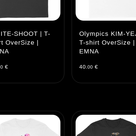
ITE-SHOOT | T-
Olympics KIM-YEJ
rt OverSize |
T-shirt OverSize |
NA
EMNA
€
40
€
00
.00