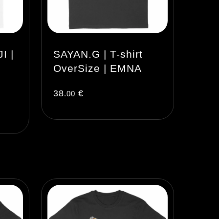
I |
SAYAN.G | T-shirt
OverSize | EMNA
38
€
.00