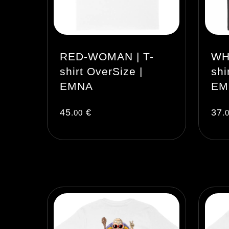
RED-WOMAN | T-
WH
shirt OverSize |
shi
EMNA
EM
45
€
37
.00
.